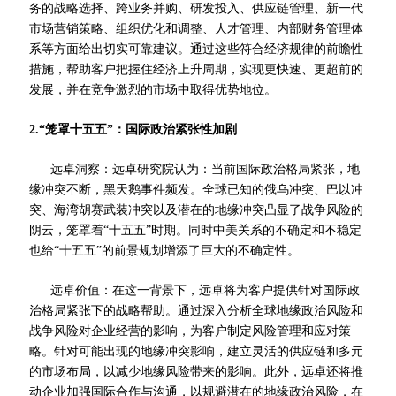
务的战略选择、跨业务并购、研发投入、供应链管理、新一代
市场营销策略、组织优化和调整、人才管理、内部财务管
理体
系等方面给出切实可靠建议。通过这些符合经济规律的前瞻性
措施，帮助客户把握住经济上升周期，实现更快速、更超前的
发展，并在竞争激烈的市场中取得
优势
地位。
2.“笼罩十五五”：国际政治紧张性加剧
远卓洞察：远卓研究院认为：当前国际政治格局紧张，地
缘冲突不断，黑天鹅事件频发。全球已知的俄乌冲突、巴以冲
突、海湾胡赛武装冲突以及潜在的地缘冲突凸显了战争风险的
阴云，笼罩着“十五五”时期。同时中美关系的不确定和不稳定
也给“十五五”的前景规划增添了巨大的不确定性。
远卓价值：在这一背景下，远卓将为客户提供针对国际政
治格局紧张下的战略帮助。通过深入分析全球地缘政治风险和
战争风险对企业经营的影响，为客户制定风险管理和应对策
略。针对可能出现的地缘冲突影响，建立灵活的供应链和多元
的市场布局，以减少地缘风险带来的影响。此外，远卓还将推
动企业加强国际合作与沟通，以规避潜在的地缘政治风险，在