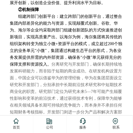
展开创新，以创造企业价值、提升利润水平为目标。
②机制保障
组建跨部门创新平台：建立跨部门的创新平台，通过整合
集团内部差异化的能力与资源，实现颠覆式创新。谷歌、华
为、海尔等企业均采取跨部门组建创新团队的方式快速推进创
新项目，实现高质量产出。以海尔为例，海尔集团将其传统的
组织架构转变为独立小微+资源平台的模式，成立超过200个独
立的业务单元“小微”，集团通过构建生态平台的形式，为各业
务发展提供所需的内外部资源，确保各“小微”单元获得充分的
保障支撑和资源投入。
分离研究与开发部门，确保长期持续地
发展科研能力，而非陷于短期的商业成功。在研发机构设置方
面，中国企业可以借鉴华为的管理经验，华为在集团层面设
立
研究和开发部门，分别承担中长期前沿技术研究和中短期技术
商业化的职责。研究部门定位为研究未来5—7年可能产生颠覆
性影响和变革的前沿技术，通过获得技术专利，保障华为能够
在相关领域具备长期可持续的竞争能力，而本身并不承担任何
短期财务考核指标。开发部门则进一步分为产品和解决方案部
门，以及商业部门，主要聚焦在4年内持续评估新兴技术商业
化的成熟程度及具体产品的创新，成为从科研走向市场的桥
首页
公司
服务
联系
梁。