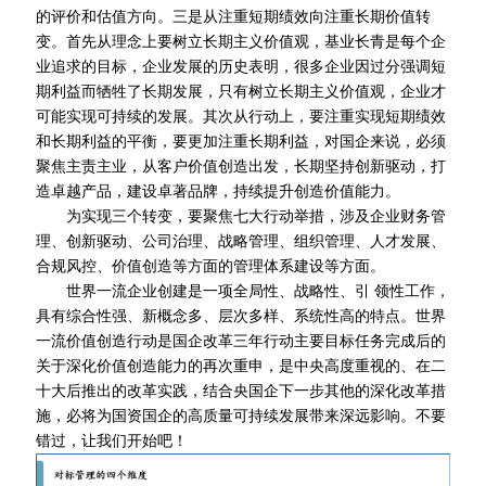
的评价和估值方向。三是从注重短期绩效向注重长期价值转
变。首先从理念上要树立长期主义价值观，基业长青是每个企
业追求的目标，企业发展的历史表明，很多企业因过分强调短
期利益而牺牲了长期发展，只有树立长期主义价值观，企业才
可能实现可持续的发展。其次从行动上，要注重实现短期绩效
和长期利益的平衡，要更加注重长期利益，对国企来说，必须
聚焦主责主业，从客户价值创造出发，长期坚持创新驱动，打
造卓越产品，建设卓著品牌，持续提升创造价值能力。
为实现三个转变，要聚焦七大行动举措，涉及企业财务管
理、创新驱动、公司治理、战略管理、组织管理、人才发展、
合规风控、价值创造等方面的管理体系建设等方面。
世界一流企业创建是一项全局性、战略性、
引 领
性工作，
具有综合性强、新概念多、层次多样、系统性高的特点。世界
一流价值创造行动是国企改革三年行动主要目标任务完成后的
关于深化价值创造能力的再次重申，是中央高度重视的、在二
十大后推出的改革实践，结合央国企下一步其他的深化改革措
施，必将为国资国企的高质量可持续发展带来深远影响。不要
错过，让我们开始吧！