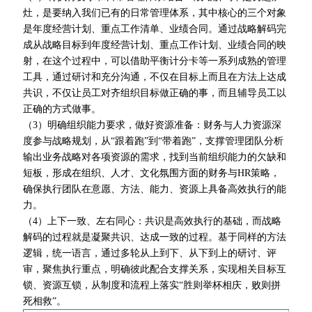
灶，是要纳入我们已有的日常管理体系，其中核心的三个对象
是年度经营计划、重点工作清单、业绩合同。通过战略解码完
成从战略目标到年度经营计划、重点工作计划、业绩合同的映
射，在这个过程中，可以借助平衡计分卡等一系列成熟的管理
工具，通过研讨和充分沟通，不仅在目标上而且在方法上达成
共识，不仅让员工对齐组织目标做正确的事，而且辅导员工以
正确的方式做事。
（3）明确组织能力要求，做好资源准备：财务与人力资源深
度参与战略规划，从“跟着跑”到“带着跑”，支撑管理团队分析
输出业务战略对各项资源的需求，找到当前组织能力的欠缺和
短板，形成在组织、人才、文化氛围方面的财务与HR策略，
确保执行团队在意愿、方法、能力、资源上具备高效执行的能
力。
（4）上下一致、左右同心：共识是高效执行的基础，而战略
解码的过程就是凝聚共识、达成一致的过程。基于同样的方法
逻辑，统一语言，通过多轮从上到下、从下到上的研讨、评
审，聚焦执行重点，明确彼此配合支撑关系，实现相关目标互
锁、资源互锁，从制度和流程上落实“胜则举杯相庆，败则拼
死相救”。