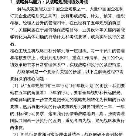
1. 战略解码能力：从战略规划到绩效考核
解码及实施能力是中国企业短板之一。大量中国国企在制
订完企业战略后束之高阁，没有形成战略、计划、预算、组织
考核、经理人晋升的管理闭环。在已经有了五年规划的前提
下，关键问题在于如何确保战略目标、业务设计等关键内容能
够转化为具体明确的行动计划和考核要求，成为实际执行的基
石。
核心主线是将战略目标分解到每一层组织、每一个员工的管理
和考核要求上，映射到组织KPI、重点工作清单、员工的个人
绩效承诺书等日常管理体系中，实现战略和执行的紧密衔接。
战略解码是一个复杂而关键的步骤，以下是解码过程中需
要解决的核心问题：
（1）从“五年规划”到“三年行动”到“年度计划”的衔接：我们要
站在五年的角度看1—3年的行动，要有全局视野和长远眼光。
战略解码的第一步首先是把长期的战略规划转化为长期的行动
要求，然后再把长期的行动要求映射到将要到来的三年、一年
的目标和行动要求。这里我们会借助战略地图工具，强调管理
团队共同画一张执行的蓝图，避免各自为战，避免战略和执行
两张皮。
（2）将执行要求和日常管理体系结合：战略解码不是另起炉