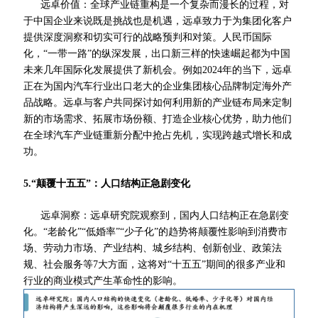
远卓价值：全球产业链重构是一个复杂而漫长的过程，对
于中国企业来说既是挑战也是机遇，远卓致力于为集团化客户
提供深度洞察和切实可行的战略预判和对策。人民币国际
化，“一带一路”的纵深发展，出口新三样的快速崛起都为中国
未来几年国际化发展提供了新机会。例如2024年的当下，远卓
正在为国内汽车行业出口
老大
的企业集团核心品牌制定海外产
品战略。远卓与客户共同探讨如何利用新的产业链布局来定制
新的市场需求、拓展市场份额、打造企业核心优势，助力他们
在全球汽车产业链重新分配中抢占先机，实现跨越式增长和成
功。
5.“颠覆十五五”：人口结构正急剧变化
远卓洞察：远卓研究院观察到，国内人口结构正在急剧变
化。“老龄化”“低婚率”“少子化”的趋势将颠覆性影响到消费市
场、劳动力市场、产业结构、城乡结构、创新创业、政策法
规、社会服务等7大方面，这将对“十五五”期间的很多产业和
行业的商业模式产生革命性的影响。