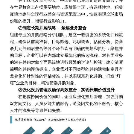
在全球化发展的今天，中国企业已逐渐走进世界舞台，并
在世界舞台上占据重要地位，应放眼全球，有选择性地、积极
谨慎地参与全球行业整合与资源配置当中，快速实现全球市场
份额的提升，增强行业影响力。
②制定长期并购战略， 聚焦业务整合
组建专业的并购战略分析团队，建立一套缜密的系统化并购流
程，确保从前期准备、目标筛选、尽职调查、估值分析、协商
谈判到并购后整合等各个环节皆有明确的规划和执行；聚焦
并
购目标，企业可以在内部建立系统化的筛选流程，对各类业务
的潜在并购对象全面系统地进行频繁的讨论与检视；建立清晰
简明的并购评估标准，企业需对不同类型的并购活动制定具有
差异化和针对性的评估标准，并以实现系列化并购、打造“灯
塔”企业为目标，精准筛选并购对象。
③强化投后管理以确保高效整合，实现长期价值提升
在把握协同价值的同时，企业应强化投后管理，加强并购
双方间文化、人员及能力的融合，避免因文化的不融合、核心
人才的流失等导致并购失败。