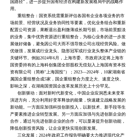
国路径”，进一步提升国有经济在构建新发展格局中的战略作
用。
重组整合：国资系统需重新评估各国有企业各项业务的市
场前景、经营状况及业务协同性等要素，优化业务组合和重新
配置公司资源，果断退出盈利微薄或长期亏损，市场前景黯淡
的业务，集中优势资源进行重组整合，为核心业务的进一步发
展做好储备，避免因公司大而不强导致公司出现经营风险。做
优做强，发展成行业龙头、隐形冠军或行业龙头整体产业链的
关键环节。例如2024年6月，上海市委、市政府决定将上海市
国资委持有的上海科创集团
全部
股权无偿划入上海国有资本投
资有限公司（简称“上海国投”）；2023—2024年，10家湖南省
属国企重组整合成5家，国企重组整合力度之大、速度之快、
影响之深，在湖南国资国企改革发展历史上
十分罕见
。
创新驱动：面对新时代新变化，中国企业应洞悉未来变革
演进方向，充分利用好变革释放的能量，快速建立战略发展的
新动能。一方面应加强科技创新投入，以新技术、新手段等生
产要素推进企业转型发展。另一方面应加强与先进创新企业的
合作，通过与先进创新企业的合作，可以显著提升创新动能，
降低创新投资风险，让企业更快实现创新发展。
三化发展：2024年政府工作报告明确要大力推进现代化产