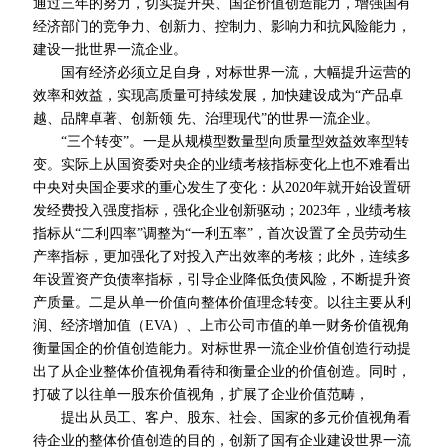
通过三年的努力，切实提升央、国企价值创造能力，增强国有
经济部门的竞争力、创新力、控制力、影响力和抗风险能力，
建设一批世界一流企业。
国有经济必须立足自身，对标世界一流，大幅提升运营的
效率和效益，实现高质量可持续发展，加快建设成为“产品卓
越、品牌卓著、创新
领 先
、治理现代”的世界一流企业。
“三个转变”。一是从规模型数量型向质量型效益效率型转
变。实际上从国资委对央企的业绩考核指标变化上也不难看出
中央对央国企要求的重心发生了变化：从2020年就开始设置研
发经费投入强度指标，强化企业创新驱动；2023年，业绩考核
指标从“二利四率”调整为“一利五率”，首次设置了全员劳动生
产率指标，更加强化了对投入产出效率的考核；此外，连续多
年设置资产负债率指标，引导企业降低负债风险，不断提升资
产质量。二是从单一价值向整体价值理念转变。以往主要从利
润、经济增加值（EVA）、上市公司市值的单一财务价值视角
衡量国企的价值创造能力。对标世界一流企业价值创造行动提
出了从企业整体价值视角看待和衡量企业的价值创造。同时，
打破了以往单一股东价值视角，扩展了企业价值范畴，
提出从员工、客户、股东、社会、国家的多元价值视角看
待企业的整体价值创造的目的，创新了国有企业建设世界一流