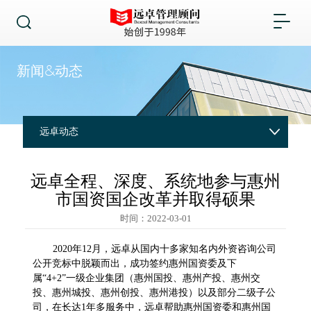
新闻&动态
远卓动态
远卓全程、深度、系统地参与惠州
市国资国企改革并取得硕果
时间：2022-03-01
从国内十多家
知名
内
外资咨询公司
2020
年
12
月，
远卓
公开竞标中脱颖而出，成功签约惠州国资委及下
属
“
4+2
”一级企业集团（惠州国投、惠州产投、惠州交
投、惠州城投、惠州创投、惠州港投）以及部分二级子公
司，在长达
1
年多服务中，远卓帮助惠州国资委和惠州国